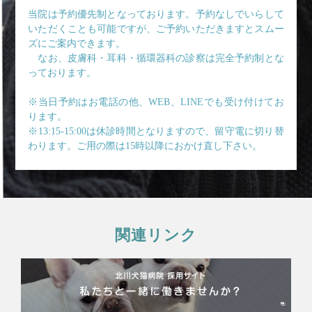
当院は予約優先制となっております。予約なしでいらして
いただくことも可能ですが、ご予約いただきますとスムー
ズにご案内できます。
なお、皮膚科・耳科・循環器科の診察は完全予約制とな
っております。
※当日予約はお電話の他、WEB、LINEでも受け付けてお
ります。
※13:15-15:00は休診時間となりますので、留守電に切り替
わります。ご用の際は15時以降におかけ直し下さい。
関連リンク