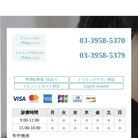
03-3958-5370
クリニックの
ご予約はこちら
03-3958-5379
トリミングサロンの
ご予約はこちら
専用駐車場 5台あり
トリミングサロン併設
クレジットカード対応
English Available
診療時間
月
火
水
木
金
土
日
9:00-12:00
○
○
○
○
○
○
○
15:00-18:00
○
○
○
○
○
○
○
年中無休