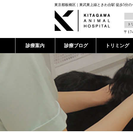
東京都板橋区｜東武東上線ときわ台駅 徒歩5分の
ト
〒17
診療案内
診療ブログ
トリミング