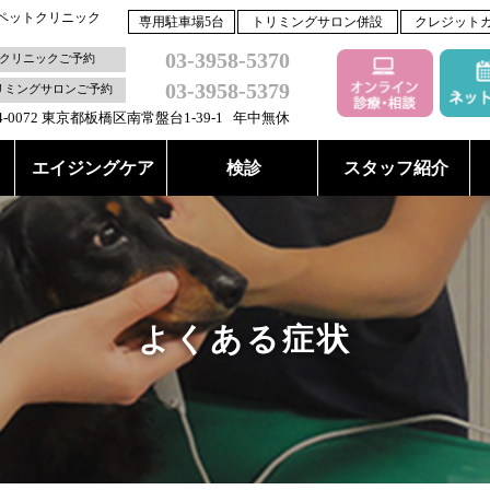
ペットクリニック
専用駐車場5台
トリミングサロン併設
クレジット
03-3958-5370
クリニックご予約
03-3958-5379
リミングサロンご予約
4-0072 東京都板橋区南常盤台1-39-1 年中無休
エイジングケア
検診
スタッフ紹介
よくある症状