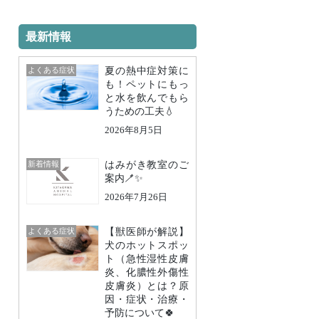
最新情報
よくある症状
夏の熱中症対策に
も！ペットにもっ
と水を飲んでもら
うための工夫💧
2026年8月5日
新着情報
はみがき教室のご
案内🪥✨
2026年7月26日
よくある症状
【獣医師が解説】
犬のホットスポッ
ト（急性湿性皮膚
炎、化膿性外傷性
皮膚炎）とは？原
因・症状・治療・
予防について🍀