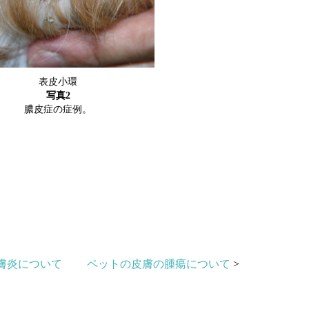
表皮小環
写真2
膿皮症の症例。
膚炎について
ペットの皮膚の腫瘍について
>