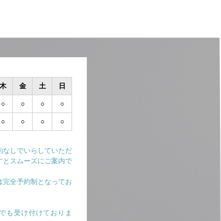
木
金
土
日
○
○
○
○
○
○
○
○
約なしでいらしていただ
すとスムーズにご案内で
は完全予約制となってお
Eでも受け付けておりま