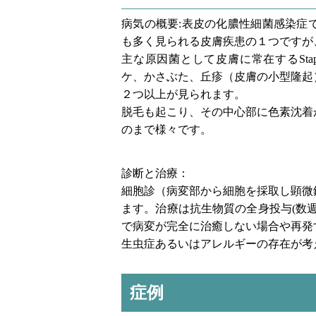
病気の概要:表皮の化膿性細菌感染症
も多く見られる皮膚疾患の１つですが
主な原因菌として皮膚に常在するStap
ケ、かさぶた、丘疹（皮膚の小型隆起
２つ以上が見られます。
脱毛も起こり、その中心部に色素沈着
のまで様々です。
診断と治療：
細胞診（病変部から細胞を採取し顕微
ます。治療は抗生物質の全身投与(数
で病変が完全に治癒しない場合や再発
生虫症あるいはアレルギーの存在が考
症例